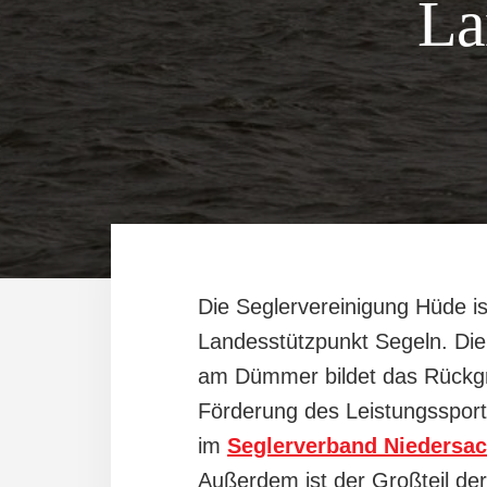
La
Die Seglervereinigung Hüde is
Landesstützpunkt Segeln. Die 
am Dümmer bildet das Rückgra
Förderung des Leistungssport
im
Seglerverband Niedersa
Außerdem ist der Großteil der