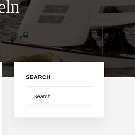
eln
Seitenspalte
SEARCH
Search